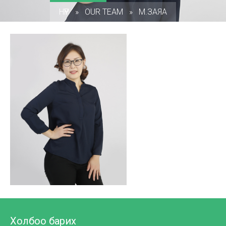
НҮҮР
»
OUR TEAM
»
М.ЗАЯА
Холбоо барих