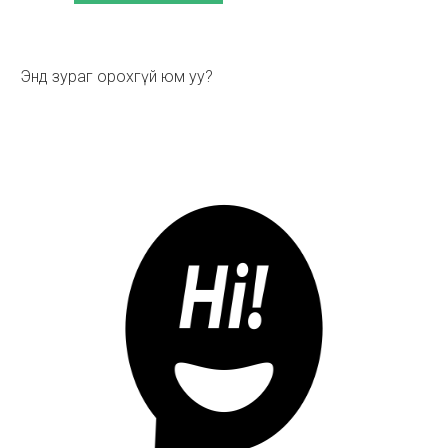
НҮҮР
»
TESTIMONIAL
»
2012-05-06
Энд зураг орохгүй юм уу?